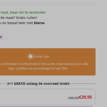
raad, klaar om te verzenden
de maat? Gratis ruilen!
 en betaal later met
Klarna
l
Zomer Sale
el, comfortabel en zelfverzekerd met zachte ondersteuning voor elke
dag – profiteer nu van kortingen tot wel 70%.
2+1 GRATIS zolang de voorraad strekt
€29,95
€60,00