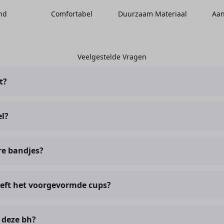
nd
Comfortabel
Duurzaam Materiaal
Aan
Veelgestelde Vragen
t?
 de maattabel te bekijken. Kom je er niet uit? Dan kun je altijd e
el?
rwear.nl !
ugel, maar biedt wel de nodige support!
re bandjes?
e bandjes en is dus volledig af te stellen op jouw lichaam.
eeft het voorgevormde cups?
d en heeft geen voorgevormde cups.
n deze bh?