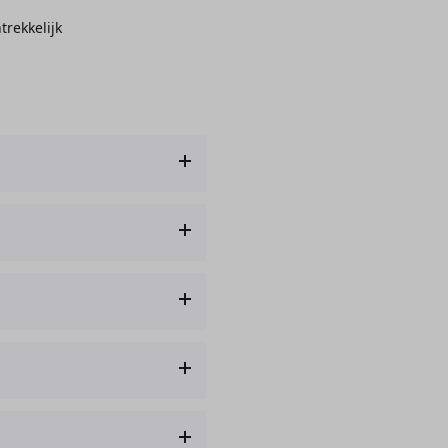
trekkelijk
en mail sturen naar