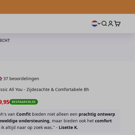
Zoeken openen
Accountpagi
Winkelwa
ECHT
37 beoordelingen
ssic All You - Zijdezachte & Comfortabele Bh
prijs
nbiedingsprijs
9,95
BESPAAR
€30,05
bh's van
Comfit
bieden niet alleen een
prachtig ontwerp
eweldige ondersteuning
, maar bieden ook het
comfort
ik altijd naar op zoek was." -
Lisette K.