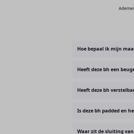
Ademe
Hoe bepaal ik mijn maa
Je kunt je maat bepalen door
Heeft deze bh een beug
klantenservice@comfitunde
Nee. Deze bh heeft geen be
Heeft deze bh verstelba
Ja, deze bh heeft verstelbar
Is deze bh padded en h
Nee, deze bh is niet padde
Waar zit de sluiting va