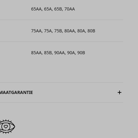
Γ
65AA, 65A, 65B, 70AA
75AA, 75A, 75B, 80AA, 80A, 80B
85AA, 85B, 90AA, 90A, 90B
 MAATGARANTIE