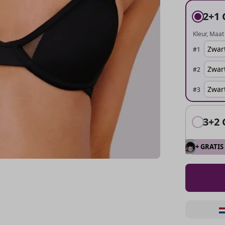
2+1 
Kleur
Maat 
#
1
#
2
#
3
3+2 
+ GRATIS