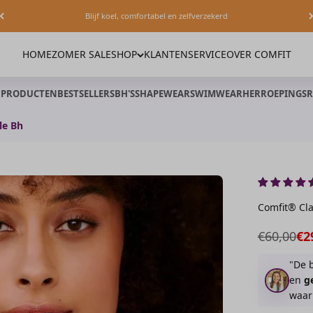
Blijf koel, comfortabel en zelfverzekerd
HOME
ZOMER SALE
SHOP
KLANTENSERVICE
OVER COMFIT
E PRODUCTEN
BESTSELLERS
BH'S
SHAPEWEAR
SWIMWEAR
HERROEPINGSR
le Bh
Comfit® Cla
Normale 
Aa
€60,00
€2
"De 
en
g
waar 