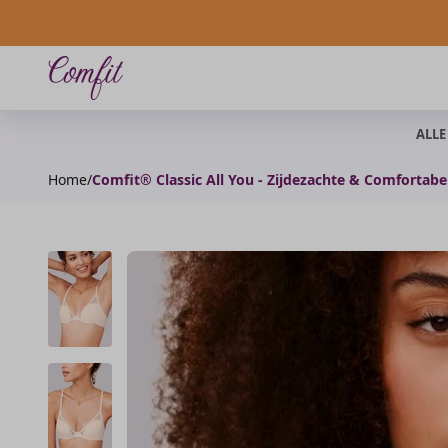
Naar inhoud
Comfit NL/BE
ALL
Home
/
Comfit® Classic All You - Zijdezachte & Comfortabe