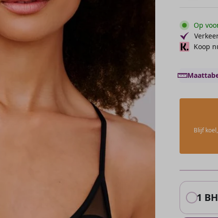
Op voor
Verkeer
Koop nu
Maattabe
Blijf ko
1 BH