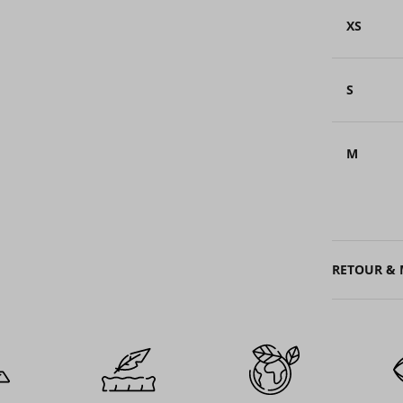
XS
S
M
RETOUR &