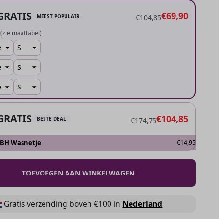
GRATIS
€69,90
MEEST POPULAIR
€104,85
(zie maattabel)
GRATIS
€104,85
BESTE DEAL
€174,75
 BH Wasnetje
€14,95
TOEVOEGEN AAN WINKELWAGEN
Gratis verzending boven €100 in
Nederland