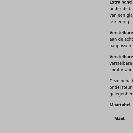
Extra band
onder de bo
van een gla
je kleding.
Verstelbare
aan de acht
aanpassen n
Verstelbar
verstelbare
comfortabel
Deze beha b
ondersteuni
gelegenhed
Maattabel
Maat