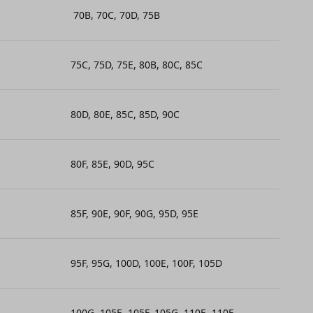
70B, 70C, 70D, 75B
75C,
75D,
75E, 80B,
80C, 85C
80D,
80E,
85C,
85D, 90C
80F,
85E, 90D,
95C
85F, 90E, 90F, 90G,
95D,
95E
95F,
95G, 100D,
100E,
100F, 105D
100G, 1
05E,
1
05F,
1
05G, 110E, 110F