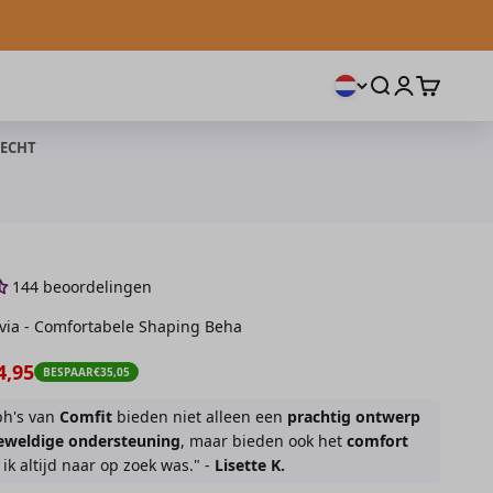
Zoeken openen
Accountpagi
Winkelwa
ECHT
144 beoordelingen
via - Comfortabele Shaping Beha
prijs
nbiedingsprijs
4,95
BESPAAR
€35,05
bh's van
Comfit
bieden niet alleen een
prachtig ontwerp
eweldige ondersteuning
, maar bieden ook het
comfort
ik altijd naar op zoek was." -
Lisette K.