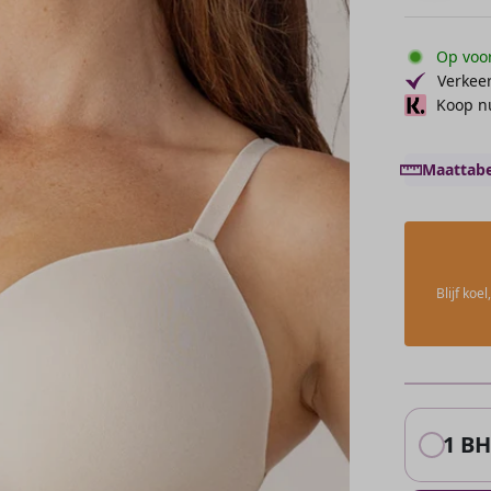
Op voor
Verkeer
Koop nu
Maattabe
Blijf ko
1 BH