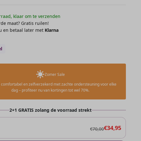
raad, klaar om te verzenden
de maat? Gratis ruilen!
 en betaal later met
Klarna
l
Zomer Sale
el, comfortabel en zelfverzekerd met zachte ondersteuning voor elke
dag – profiteer nu van kortingen tot wel 70%.
2+1 GRATIS zolang de voorraad strekt
€34,95
€70,00