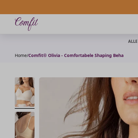
Naar inhoud
Comfit NL/BE
ALL
Home
/
Comfit® Olivia - Comfortabele Shaping Beha