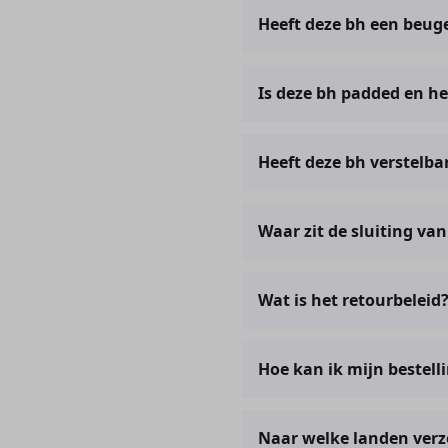
Je kunt je maat bepalen door
Heeft deze bh een beug
klantenservice@comfitunde
Nee. Deze bh heeft geen be
Is deze bh padded en h
Ja, deze bh is padded en h
Heeft deze bh verstelba
Ja, deze bh heeft verstelbar
Waar zit de sluiting va
De sluiting van deze bh zit
Wat is het retourbeleid
We bieden een retourtermijn
Hoe kan ik mijn bestell
Heb je de verkeerde maat o
perfecte pasvorm kunt vind
Zodra je bestelling verwerk
Wil je liever je geld terug?
Naar welke landen verze