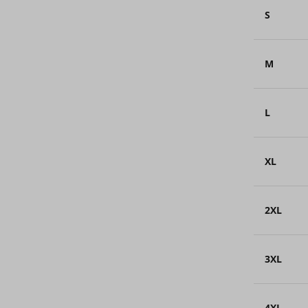
S
M
L
XL
2XL
3XL
4XL