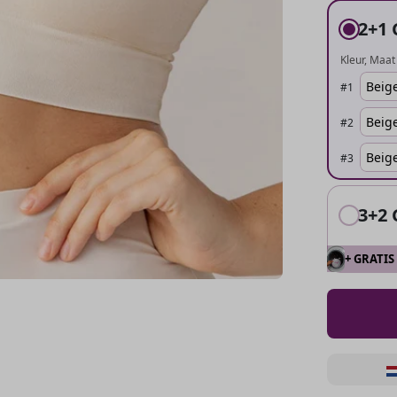
2+1 
Kleur
Maat 
#
1
#
2
#
3
3+2 
+ GRATIS