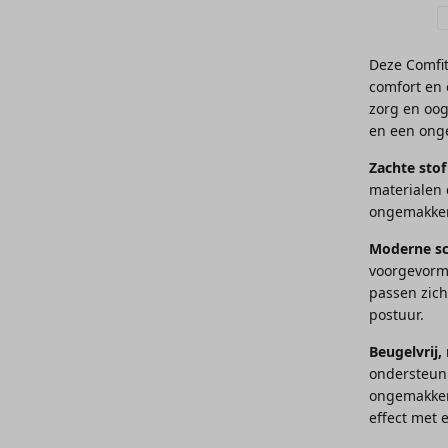
Deze Comfit
comfort en
zorg en oog
en een onge
Zachte stof
materialen 
ongemakke
Moderne sc
voorgevormd
passen zich
postuur.
Beugelvrij
ondersteuni
ongemakken 
effect met 