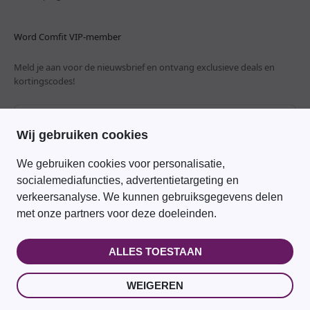
Word Comfit VIP-member
Meld je aan voor de nieuwsbrief en ontvang exclusieve deals en
kortingscodes!
ABONNEREN
E-mailadres
Wij gebruiken cookies
We gebruiken cookies voor personalisatie,
socialemediafuncties, advertentietargeting en
verkeersanalyse. We kunnen gebruiksgegevens delen
met onze partners voor deze doeleinden.
ALLES TOESTAAN
WEIGEREN
© 2026, Comfit NL/BE | Youxi Perfect International Trading Co Ltd, Room 808
Block A Zhongguanxilu 1277# Zhenhaiqu Ningbo,315201, China