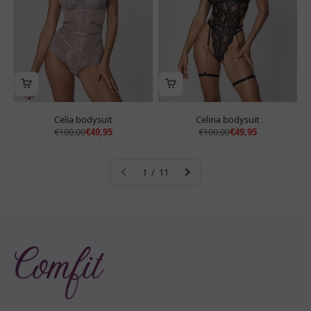
Celia bodysuit
Celina bodysuit
Normale prijs
Aanbiedingsprijs
Normale prijs
Aanbiedingsprijs
€100,00
€49,95
€100,00
€49,95
1 / 11