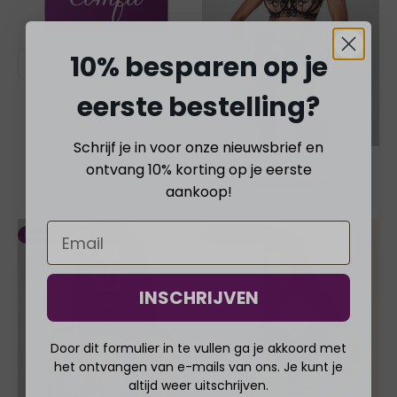
Γ
10% besparen op je
eerste bestelling?
Cadeaubon
Aanbiedingsprijs
Van €15,00
5.0
Schrijf je in voor onze nieuwsbrief en
ontvang 10% korting op je eerste
Carmella-lingerieset
Normale prijs
Aanbiedingsprijs
€100,00
€49,95
aankoop!
BESPAAR €50,05
BESPAAR €50,05
INSCHRIJVEN
Door dit formulier in te vullen ga je akkoord met
het ontvangen van e-mails van ons. Je kunt je
altijd weer uitschrijven.