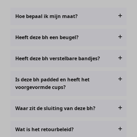
Hoe bepaal ik mijn maat?
Je kunt je maat bepalen door de maattabel te
Heeft deze bh een beugel?
bekijken. Kom je er niet uit? Dan kun je altijd een
mail sturen naar
Nee. Deze bh heeft geen beugel, maar biedt wel
klantenservice@comfitunderwear.nl !
Heeft deze bh verstelbare bandjes?
de nodige support!
Nee, deze bh heeft geen verstelbare bandjes.
Is deze bh padded en heeft het
voorgevormde cups?
Ja, deze bh is padded en heeft voorgevormde
Waar zit de sluiting van deze bh?
cups.
Deze bh heeft geen sluiting. Je trekt hem als een
Wat is het retourbeleid?
hemdje aan.