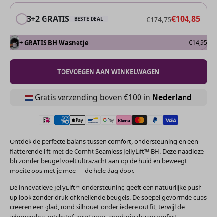
3+2 GRATIS
€104,85
€174,75
BESTE DEAL
+ GRATIS BH Wasnetje
€14,95
TOEVOEGEN AAN WINKELWAGEN
Gratis verzending boven €100 in
Nederland
Ontdek de perfecte balans tussen comfort, ondersteuning en een
flatterende lift met de Comfit Seamless JellyLift™ BH. Deze naadloze
bh zonder beugel voelt ultrazacht aan op de huid en beweegt
moeiteloos met je mee — de hele dag door.
De innovatieve JellyLift™-ondersteuning geeft een natuurlijke push-
up look zonder druk of knellende beugels. De soepel gevormde cups
creëren een glad, rond silhouet onder iedere outfit, terwijl de
ademende stretchstof zorgt voor langdurig draagcomfort.