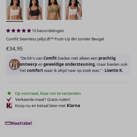
10 beoordelingen
Comfit Seamless JellyLift™ Push-Up BH zonder Beugel
Aanbiedingsprijs
€34,95
"De bh's van
Comfit
bieden niet alleen een
prachtig
ontwerp
en
geweldige ondersteuning
, maar bieden ook
het
comfort
waar ik altijd naar op zoek was." -
Lisette K.
Op voorraad, klaar om te verzenden
Verkeerde maat? Gratis ruilen!
Koop nu en betaal later met
Klarna
Maattabel