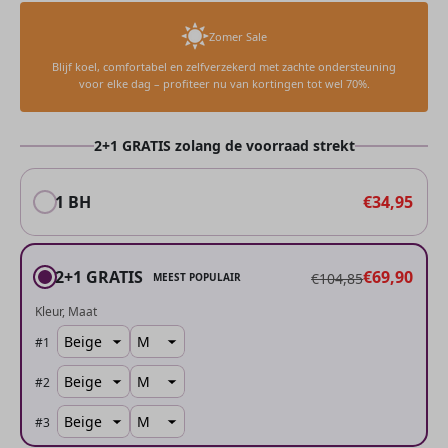
Zomer Sale
Blijf koel, comfortabel en zelfverzekerd met zachte ondersteuning
voor elke dag – profiteer nu van kortingen tot wel 70%.
2+1 GRATIS zolang de voorraad strekt
1 BH
€34,95
2+1 GRATIS
€69,90
€104,85
MEEST POPULAIR
Kleur
Maat
#
1
#
2
#
3