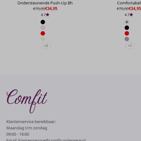
Ondersteunende Push-Up Bh
Comfortabel
Normale prijs
Aanbiedingsprijs
Normale prij
Aanbi
€70,00
€34,95
€70,00
€34,9
4.7
4.7
Zwart
Wit
Wit
Zwart
Rood
Rood
Beige
Violet
+3
+1
Klantenservice bereikbaar:
Maandag t/m zondag
09:00 - 18:00
Email:
klantenservice@comfitunderwear.nl